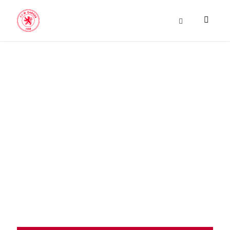
FCM
GARGES –
ERAGNY FC